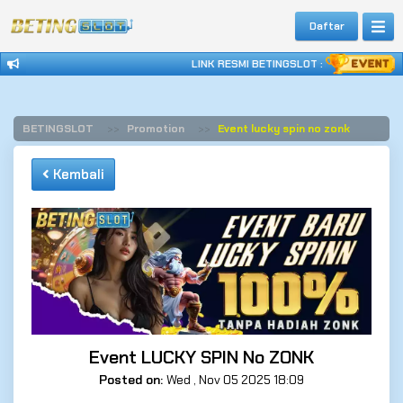
Daftar
LINK RESMI BETINGSLOT : BETINGSLOTLINK
BETINGSLOT
Promotion
Event lucky spin no zonk
Kembali
Event LUCKY SPIN No ZONK
Posted on:
Wed , Nov 05 2025 18:09