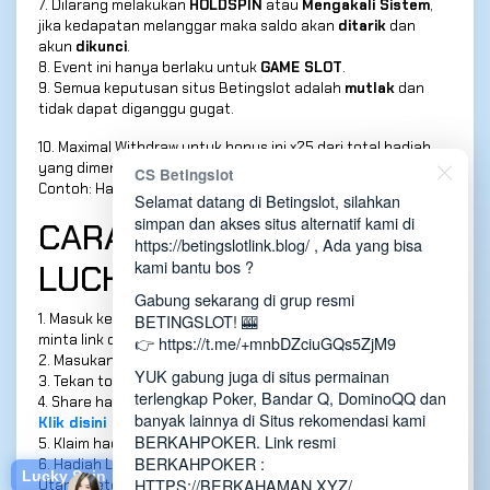
7. Dilarang melakukan
HOLDSPIN
atau
Mengakali Sistem
,
jika kedapatan melanggar maka saldo akan
ditarik
dan
akun
dikunci
.
8. Event ini hanya berlaku untuk
GAME SLOT
.
9. Semua keputusan situs Betingslot adalah
mutlak
dan
tidak dapat diganggu gugat.
10. Maximal Withdraw untuk bonus ini x25 dari total hadiah
yang dimenangkan.
CS Betingslot
Contoh: Hadiah Lucky Spin 15.000
( 15.000 x 25 = 375.000 )
Selamat datang di Betingslot, silahkan
simpan dan akses situs alternatif kami di
CARA KLAIM EVENT
https://betingslotlink.blog/
, Ada yang bisa
kami bantu bos ?
LUCKY SPIN
Gabung sekarang di grup resmi
1. Masuk ke link LUCKYWHEEL
https://spinbeting.fun/
(Bisa
BETINGSLOT! 🎰
minta link dari Live Chat)
👉
https://t.me/+mnbDZciuGQs5ZjM9
2. Masukan Kode Tiket yang diberikan dari LiveChat
YUK gabung juga di situs permainan
3. Tekan tombol spin sampai mendapatkan hadiah
terlengkap Poker, Bandar Q, DominoQQ dan
4. Share hadiah kemenangan di grup Facebook Betingslot
banyak lainnya di Situs rekomendasi kami
Klik disini
BERKAHPOKER. Link resmi
5. Klaim hadiah Lucky Spin Tanpa Zonk ke LiveChat
BERKAHPOKER :
6. Hadiah Lucky Spin Tanpa Zonk akan masuk ke Saldo
Lucky Spin
HTTPS://BERKAHAMAN.XYZ/
Utama setelah klaim melalui LiveChat