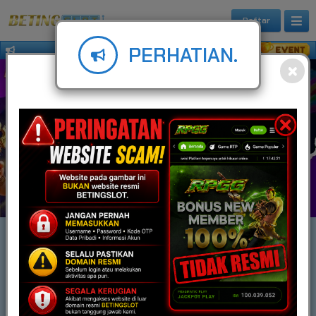
Daftar
PERHATIAN.
LINK RESMI BETINGSLOT : BETINGSLOTLINK.
IDR
50,354,230,425