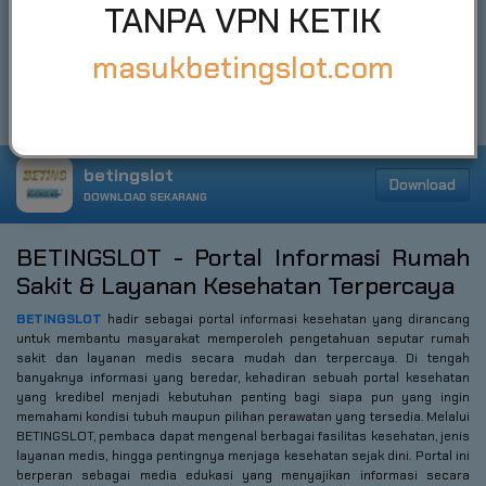
TANPA VPN KETIK
masukbetingslot.com
XELAYA GOLD
Mahjong Mania X
Pirate King Riches
Show More
betingslot
Download
DOWNLOAD SEKARANG
BETINGSLOT - Portal Informasi Rumah
Sakit & Layanan Kesehatan Terpercaya
BETINGSLOT
hadir sebagai portal informasi kesehatan yang dirancang
untuk membantu masyarakat memperoleh pengetahuan seputar rumah
sakit dan layanan medis secara mudah dan terpercaya. Di tengah
banyaknya informasi yang beredar, kehadiran sebuah portal kesehatan
yang kredibel menjadi kebutuhan penting bagi siapa pun yang ingin
memahami kondisi tubuh maupun pilihan perawatan yang tersedia. Melalui
BETINGSLOT, pembaca dapat mengenal berbagai fasilitas kesehatan, jenis
layanan medis, hingga pentingnya menjaga kesehatan sejak dini. Portal ini
berperan sebagai media edukasi yang menyajikan informasi secara